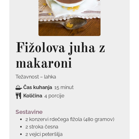
Fižolova juha z
makaroni
Težavnost – lahka
minut
Čas kuhanja
15
minut
Količina
4
porcije
Sestavine
2 konzervi rdečega fižola (480 gramov)
2 stroka česna
2 vejici peteršilja