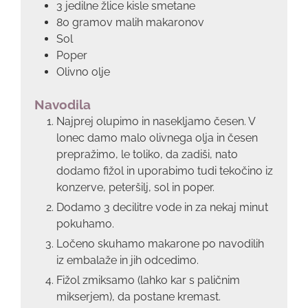
3 jedilne žlice kisle smetane
80 gramov malih makaronov
Sol
Poper
Olivno olje
Navodila
Najprej olupimo in nasekljamo česen. V
lonec damo malo olivnega olja in česen
prepražimo, le toliko, da zadiši, nato
dodamo fižol in uporabimo tudi tekočino iz
konzerve, peteršilj, sol in poper.
Dodamo 3 decilitre vode in za nekaj minut
pokuhamo.
Ločeno skuhamo makarone po navodilih
iz embalaže in jih odcedimo.
Fižol zmiksamo (lahko kar s paličnim
mikserjem), da postane kremast.