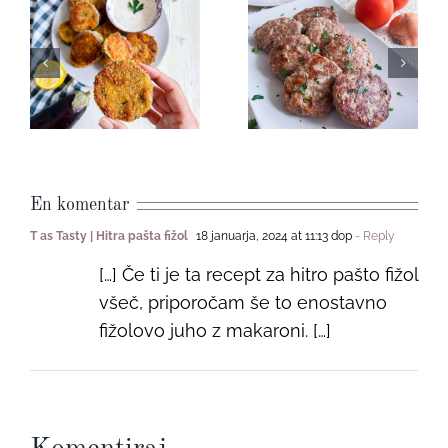
Ocvrti
Puranji
malancani
polpeti
En komentar
T as Tasty | Hitra pašta fižol
18 januarja, 2024 at 11:13 dop
- Reply
[…] Če ti je ta recept za hitro pašto fižol
všeč, priporočam še to enostavno
fižolovo juho z makaroni. […]